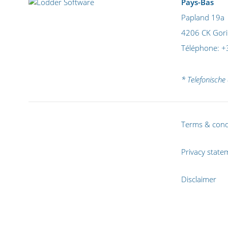
Pays-Bas
Papland 19a
4206 CK Gor
Téléphone:
+
* Telefonische 
Terms & cond
Privacy state
Disclaimer