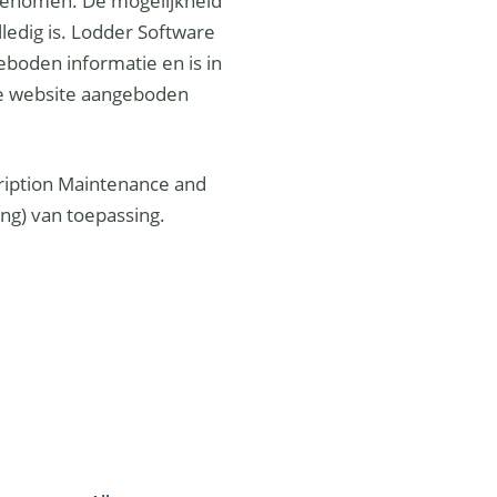
t genomen. De mogelijkheid
lledig is. Lodder Software
geboden informatie en is in
ze website aangeboden
ription Maintenance and
ng) van toepassing.