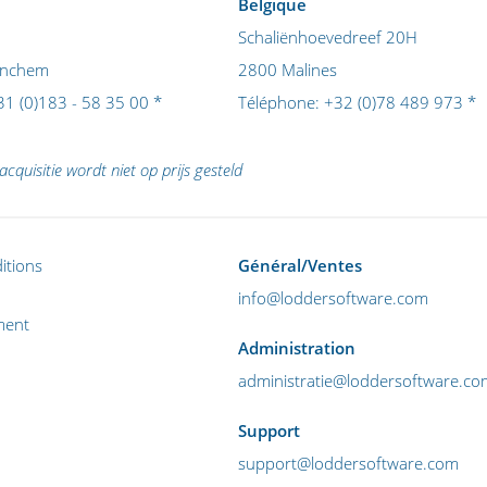
Belgique
Schaliënhoevedreef 20H
inchem
2800 Malines
31 (0)183 - 58 35 00
*
Téléphone:
+32 (0)78 489 973
*
acquisitie wordt niet op prijs gesteld
itions
Général/Ventes
info@loddersoftware.com
ment
Administration
administratie@loddersoftware.co
Support
support@loddersoftware.com