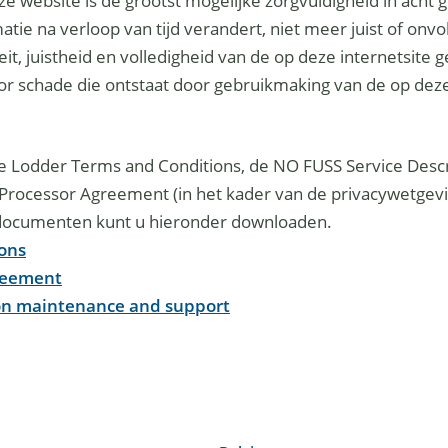
ze website is de grootst mogelijke zorgvuldigheid in ach
tie na verloop van tijd verandert, niet meer juist of onvo
teit, juistheid en volledigheid van de op deze internetsite 
oor schade die ontstaat door gebruikmaking van de op de
 de Lodder Terms and Conditions, de NO FUSS Service Desc
Processor Agreement (in het kader van de privacywetgevi
 documenten kunt u hieronder downloaden.
ons
reement
ion maintenance and support